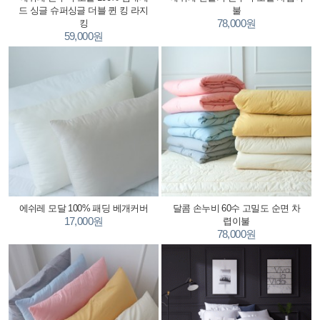
드 싱글 슈퍼싱글 더블 퀸 킹 라지
불
78,000원
킹
59,000원
에쉬레 모달 100% 패딩 베개커버
달콤 손누비 60수 고밀도 순면 차
17,000원
렵이불
78,000원