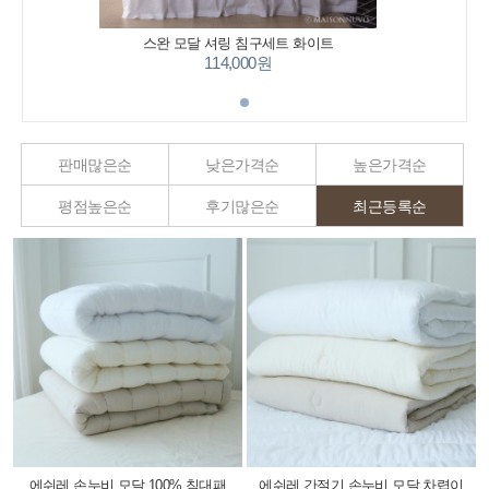
스완 모달 셔링 침구세트 화이트
114,000원
판매많은순
낮은가격순
높은가격순
평점높은순
후기많은순
최근등록순
에쉬레 손누비 모달 100% 침대패
에쉬레 간절기 손누비 모달 차렵이