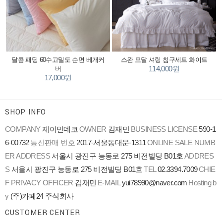
달콤 패딩 60수고밀도 순면 베개커
스완 모달 셔링 침구세트 화이트
114,000원
버
17,000원
SHOP INFO
COMPANY
제이민데코
OWNER
김재민
BUSINESS LICENSE
590-1
6-00732
통신판매 번호
2017-서울동대문-1311
ONLINE SALE NUMB
ER
ADDRESS
서울시 광진구 능동로 275 비전빌딩 B01호
ADDRES
S
서울시 광진구 능동로 275 비전빌딩 B01호
TEL
02.3394.7009
CHIE
F PRIVACY OFFICER
김재민
E-MAIL
yui78990@naver.com
Hosting b
y
(주)카페24 주식회사
CUSTOMER CENTER